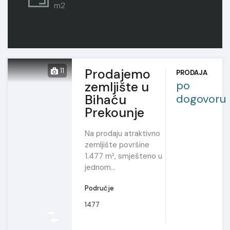
m2
Prodajemo
11
PRODAJA
po
zemljište u
Bihaću
dogovoru
Prekounje
Na prodaju atraktivno
zemljište površine
1.477 m², smješteno u
jednom…
Područje
1477