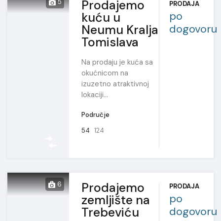
Prodajemo
5
PRODAJA
po
kuću u
Neumu Kralja
dogovoru
Tomislava
Na prodaju je kuća sa
okućnicom na
izuzetno atraktivnoj
lokaciji…
Područje
54
124
Prodajemo
6
PRODAJA
po
zemljište na
Trebeviću
dogovoru