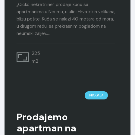
„Cicko nekretnine“ prodaje kuću sa
apartmanima u Neumu, u ulici Hrvatskih velikana,
blizu pošte. Kuća se nalazi 40 metara od mora,
u drugom redu, sa prekrasnim pogledom na
neumski zaljev.…
225
m2
PRODAJA
Prodajemo
apartman na