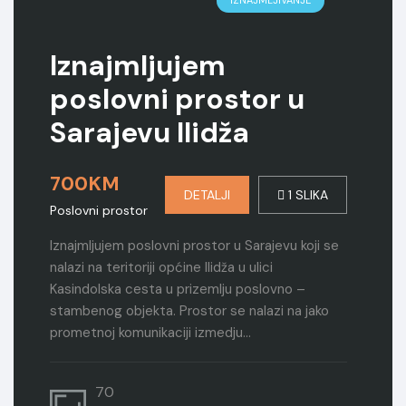
IZNAJMLJIVANJE
Iznajmljujem
poslovni prostor u
Sarajevu Ilidža
700KM
DETALJI
1 SLIKA
Poslovni prostor
Iznajmljujem poslovni prostor u Sarajevu koji se
nalazi na teritoriji općine Ilidža u ulici
Kasindolska cesta u prizemlju poslovno –
stambenog objekta. Prostor se nalazi na jako
prometnoj komunikaciji izmedju…
70