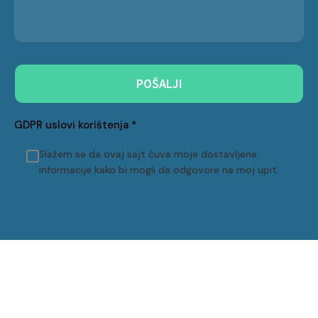
POŠALJI
GDPR uslovi korištenja
*
Slažem se da ovaj sajt čuva moje dostavljene
informacije kako bi mogli da odgovore na moj upit.