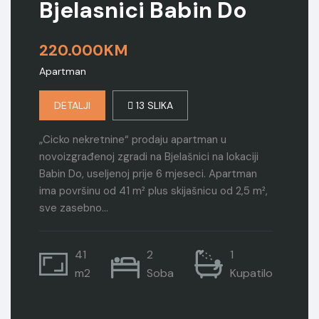
Bjelasnici Babin Do
220.000KM
Apartman
DETALJI
13 SLIKA
„Cicko nekretnine“ prodaju apartman u
novoizgrađenoj zgradi na Bjelašnici na lokaciji
Babin Do, useljenoj prije 6 mjeseci. Apartman
ima površinu od 41 m² plus skijašnicu od 2,5 m²,
sve zasebno…
41
2
1
m2
Soba
Kupatilo