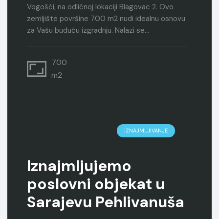
Vogošći, na odličnoj lokaciji Blagovac 2. Ovo
zemljište površine 700 m2 nudi idealnu osnovu
za Vašu buduću izgradnju. Nalazi se…
700
m2
IZNAJMLJIVANJE
Iznajmljujemo
poslovni objekat u
Sarajevu Pehlivanuša