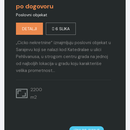
po dogovoru
Poslovni objekat
DETALJI
6 SLIKA
„Cicko nekretnine“ iznajmljuju poslovni objekat u
Sarajevu koji se nalazi kod Katedralae u ulici
Pehlivanusa, u strogom centru grada na jednoj
od najboljih lokacija u gradu koju karakteriše
velika prometnost…
2200
m2