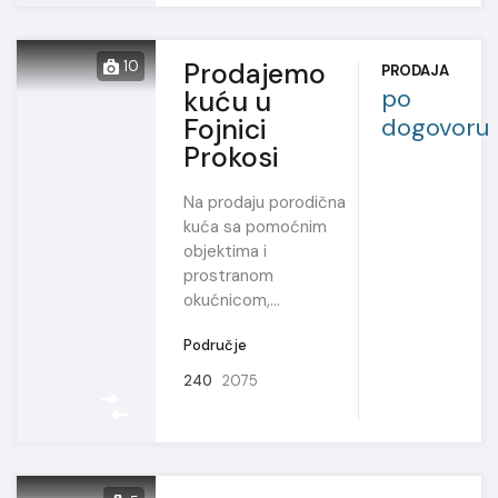
Prodajemo
10
PRODAJA
po
kuću u
Fojnici
dogovoru
Prokosi
Na prodaju porodična
kuća sa pomoćnim
objektima i
prostranom
okućnicom,…
Područje
240
2075