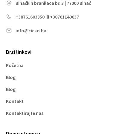
Bihaćkih branilaca br. 3 | 77000 Bihać
+38761603350 ili +38761149637
info@cicko.ba
Brzi linkovi
Početna
Blog
Blog
Kontakt
Kontaktirajte nas
Druge stranice