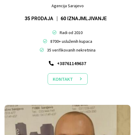
Agencija Sarajevo
35
PRODAJA
60
IZNAJMLJIVANJE
Radi od 2010
8700+ usluženih kupaca
35 verifikovanih nekretnina
+38761149637
KONTAKT