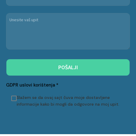
POŠALJI
GDPR uslovi korištenja
*
Slažem se da ovaj sajt čuva moje dostavljene
informacije kako bi mogli da odgovore na moj upit.