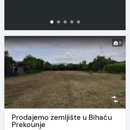
m2
11
Prodajemo zemljište u Bihaću
Prekounje