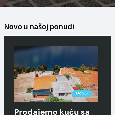
Novo u našoj ponudi
IZNAJMLJIVANJE
IZNAJMLJIVANJE
PRODAJA
PRODAJA
PRODAJA
Prodajemo kuću sa
Prodajemo
Prodajemo
Iznajmljujemo
Iznajmljujem