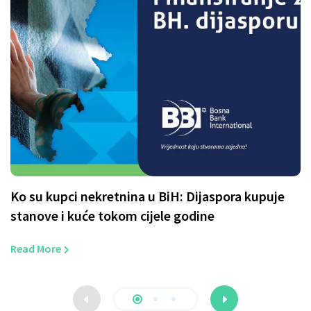
Ko su kupci nekretnina u BiH: Dijaspora kupuje
P
stanove i kuće tokom cijele godine
p
Read More
R