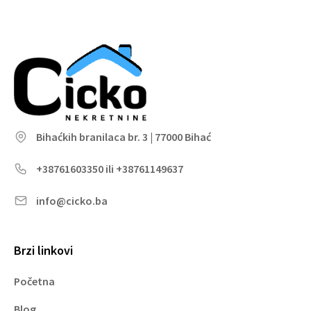
Bihaćkih branilaca br. 3 | 77000 Bihać
+38761603350 ili +38761149637
info@cicko.ba
Brzi linkovi
Početna
Blog