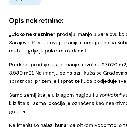
Opis nekretnine:
„Cicko nekretnine“
prodaju imanje u Sarajevu koje
Sarajevo. Pristup ovoj lokaciji je omogućen sa Kob
metara gdje je prilaz makadamski.
Predmet prodaje jeste imanje površine 27.520 m2, p
3.580 m2). Na imanju se nalazi i kuća sa Građevin
spratnosti prizemlje i sprat te kuća podjeduje sve
Samo zemljište je u blagom nagibu i u
zoni/obuhv
klizišta ali sama lokacija je označena kao neaktivno
godina.
Na imanju se nalazi bunar sa pitkom vodomte je t