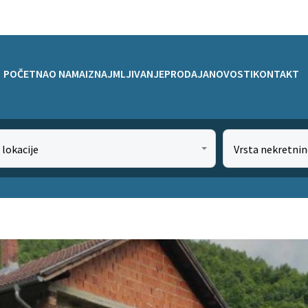
POČETNA
O NAMA
IZNAJMLJIVANJE
PRODAJA
NOVOSTI
KONTAKT
 lokacije
Vrsta nekretnin