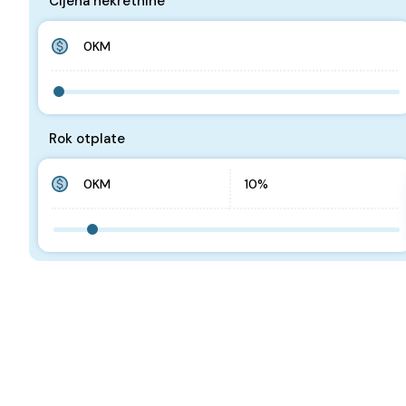
Cijena nekretnine
Rok otplate