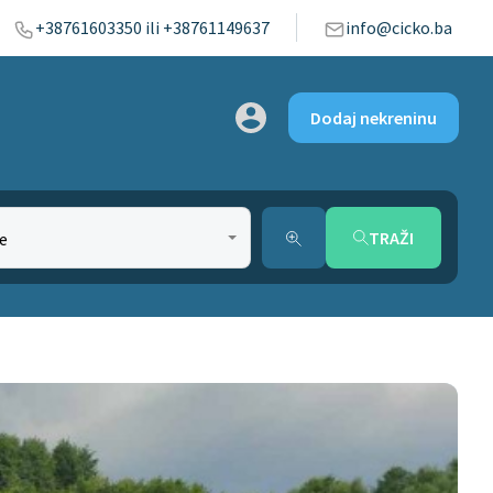
+38761603350 ili +38761149637
info@cicko.ba
Dodaj nekreninu
TRAŽI
e