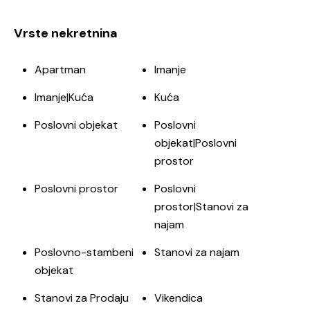
Vrste nekretnina
Apartman
Imanje
Imanje|Kuća
Kuća
Poslovni objekat
Poslovni
objekat|Poslovni
prostor
Poslovni prostor
Poslovni
prostor|Stanovi za
najam
Poslovno-stambeni
Stanovi za najam
objekat
Stanovi za Prodaju
Vikendica