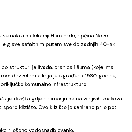
 se nalazi na lokaciji Hum brdo, općina Novo
ilje glave asfaltnim putem sve do zadnjih 40-ak
o strukturi je livada, oranica i šuma (koje ima
skom dozvolom a koja je izgrađena 1980. godine,
 priključke komunalne infrastrukture.
atu
je klizišta gdje na imanju nema vidljivih znakova
 sporo klizište. Ovo klizište je sanirano prije pet
ako riješeno vodosnadbjevanje.