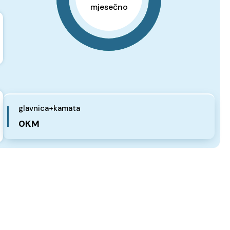
mjesečno
glavnica+kamata
0KM