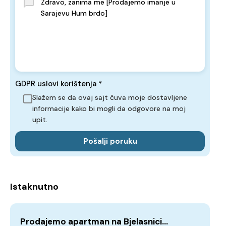
GDPR uslovi korištenja
*
Slažem se da ovaj sajt čuva moje dostavljene
informacije kako bi mogli da odgovore na moj
upit.
Pošalji poruku
Istaknutno
Prodajemo apartman na Bjelasnici…
Iz