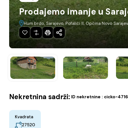
Prodajemo imanje u Sara
Hum brdo, Sarajevo, Pofalići II, Općina Novo Saraj
Nekretnina sadrži:
|
ID nekretnine :
cicko-471
Kvadrata
27520