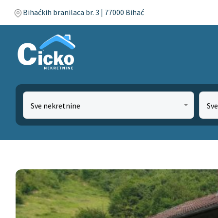
Bihaćkih branilaca br. 3 | 77000 Bihać
Sve nekretnine
Sve