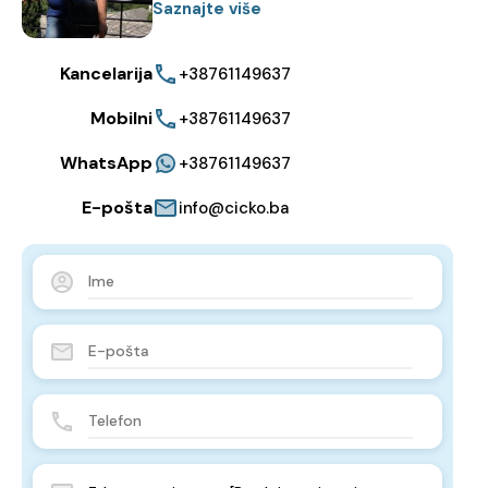
Saznajte više
Kancelarija
+38761149637
Mobilni
+38761149637
WhatsApp
+38761149637
E-pošta
info@cicko.ba