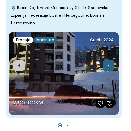
Babin Do, Trnovo Municipality (FBiH), Sarajevska
I
županija, Federacija Bosne i Hercegovine, Bosna i
Hercegovina
Prodaja
Istaknuto
Graditi 2024.
p
220.000KM