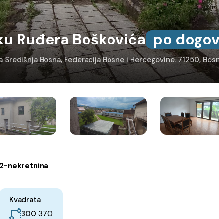
ku Ruđera Boškovića
po dogov
ija Središnja Bosna, Federacija Bosne i Hercegovine, 71250, Bos
2-nekretnina
Kvadrata
370
300