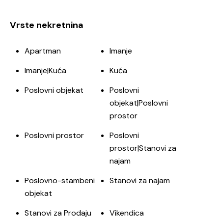
Vrste nekretnina
Apartman
Imanje
Imanje|Kuća
Kuća
Poslovni objekat
Poslovni
objekat|Poslovni
prostor
Poslovni prostor
Poslovni
prostor|Stanovi za
najam
Poslovno-stambeni
Stanovi za najam
objekat
Stanovi za Prodaju
Vikendica