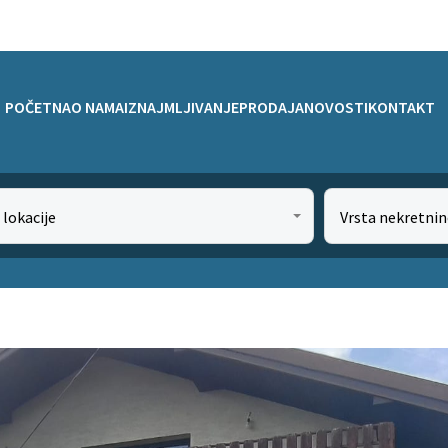
POČETNA
O NAMA
IZNAJMLJIVANJE
PRODAJA
NOVOSTI
KONTAKT
 lokacije
Vrsta nekretnin