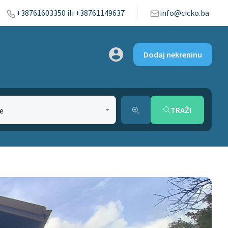
+38761603350 ili +38761149637
info@cicko.ba
Dodaj nekreninu
TRAŽI
e