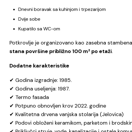
Dnevni boravak sa kuhinjom i trpezarijom
Dvije sobe
Kupatilo sa WC-om
Potkrovlje je organizovano kao zasebna stambena 
stana površine približno 100 m² po etaži
.
Dodatne karakteristike
✔ Godina izgradnje: 1985.
✔ Godina useljenja: 1987.
✔ Termo fasada
✔ Potpuno obnovljen krov 2022. godine
✔ Kvalitetna drvena vanjska stolarija (Jelovica)
✔ Podovi obloženi keramikom, parketom i brods
✔ Priključci struje, vode, kanalizacije i ostale kom