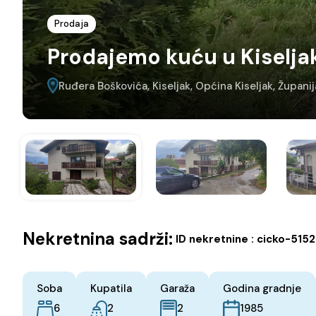
Prodaja
Prodajemo kuću u Kiselja
Ruđera Boškovića, Kiseljak, Općina Kiseljak, Župan
Nekretnina sadrži:
|
ID nekretnine :
cicko-5152
Soba
Kupatila
Garaža
Godina gradnje
6
2
2
1985