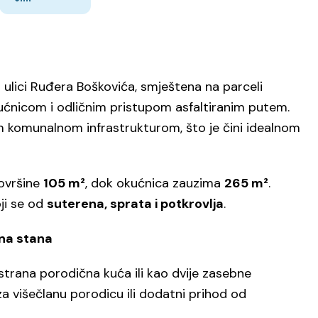
 ulici Ruđera Boškovića, smještena na parceli
ćnicom i odličnim pristupom asfaltiranim putem.
m komunalnom infrastrukturom, što je čini idealnom
površine
105 m²
, dok okućnica zauzima
265 m²
.
ji se od
suterena, sprata i potkrovlja
.
na stana
strana porodična kuća ili kao dvije zasebne
za višečlanu porodicu ili dodatni prihod od