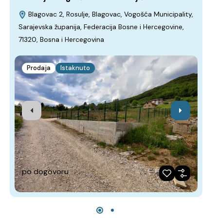
Blagovac 2, Rosulje, Blagovac, Vogošća Municipality,
B
Sarajevska županija, Federacija Bosne i Hercegovine,
žup
71320, Bosna i Hercegovina
Her
Prodaja
Istaknuto
P
po dogovoru
2