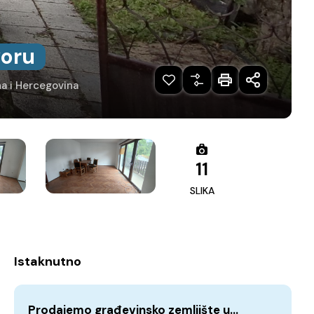
oru
na i Hercegovina
11
SLIKA
Istaknutno
Prodajemo građevinsko zemljište u…
Pr