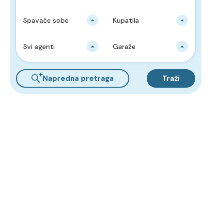
Spavaće sobe
Kupatila
Svi agenti
Garaže
Napredna pretraga
Traži