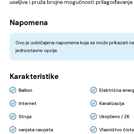
useljiva i pruža brojne mogućnosti prilagođavanj
Napomena
Ovo je uobičajena napomena koja se može prikazati na s
jednostavne opcije.
Karakteristike
Balkon
Električna energ
Internet
Kanalizacija
Struja
Uknjiženo / ZK
vanjska rasvjeta
Vlasništvo čist