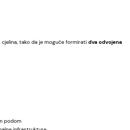
cjelina, tako da je moguće formirati
dva odvojena
kim podom
unalne infrastrukture