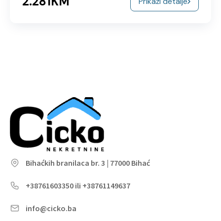
2.281KM
Prikaži detalje
Bihaćkih branilaca br. 3 | 77000 Bihać
+38761603350 ili +38761149637
info@cicko.ba