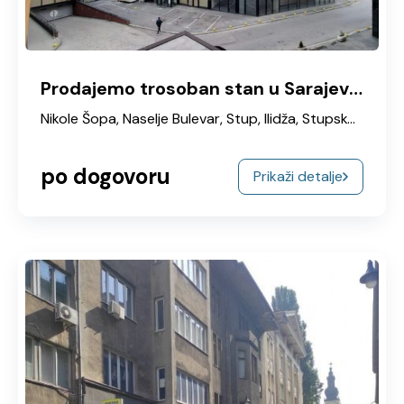
Prodajemo trosoban stan u Sarajevu Nikole Šopa
Nikole Šopa, Naselje Bulevar, Stup, Ilidža, Stupsko Brdo, Općina Ilidža, Sarajevska županija, Federacija Bosne i Hercegovine, 71161, Bosna i Hercegovina
po dogovoru
Prikaži detalje