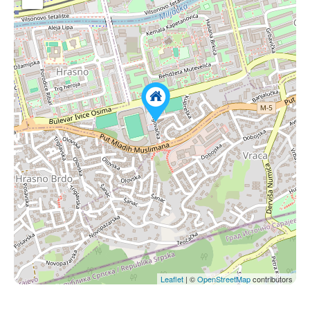
Leaflet
| ©
OpenStreetMap
contributors