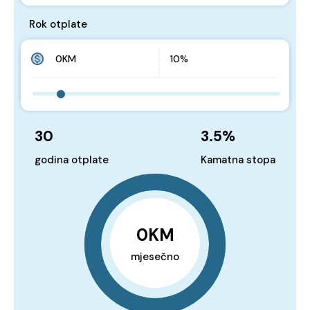
Rok otplate
30
3.5
%
godina otplate
Kamatna stopa
0KM
mjesečno