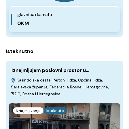
glavnica+kamata
0KM
Istaknutno
Iznajmljujem poslovni prostor u…
I
Kasindolska cesta, Pejton, Ilidža, Općina Ilidža,
Sarajevska županija, Federacija Bosne i Hercegovine,
M
71210, Bosna i Hercegovina
F
H
Iznajmljivanje
Istaknuto