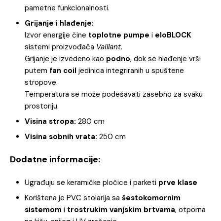
pametne funkcionalnosti.
Grijanje i hlađenje:
Izvor energije čine
toplotne pumpe
i
eloBLOCK
sistemi proizvođača
Vaillant
.
Grijanje je izvedeno kao
podno
, dok se hlađenje vrši
putem
fan coil
jedinica integriranih u spuštene
stropove.
Temperatura se može podešavati zasebno za svaku
prostoriju.
Visina stropa:
280 cm
Visina sobnih vrata:
250 cm
Dodatne informacije:
Ugrađuju se keramičke pločice i parketi
prve klase
Korištena je PVC stolarija sa
šestokomornim
sistemom
i
trostrukim vanjskim brtvama
, otporna