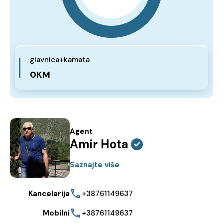
glavnica+kamata
0KM
Agent
Amir Hota
Saznajte više
Kancelarija
+38761149637
Mobilni
+38761149637