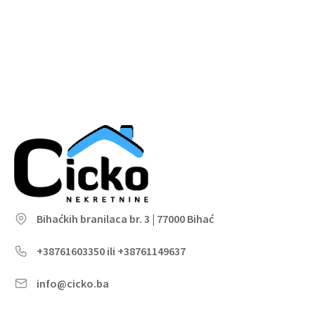
Bihaćkih branilaca br. 3 | 77000 Bihać
+38761603350 ili +38761149637
info@cicko.ba