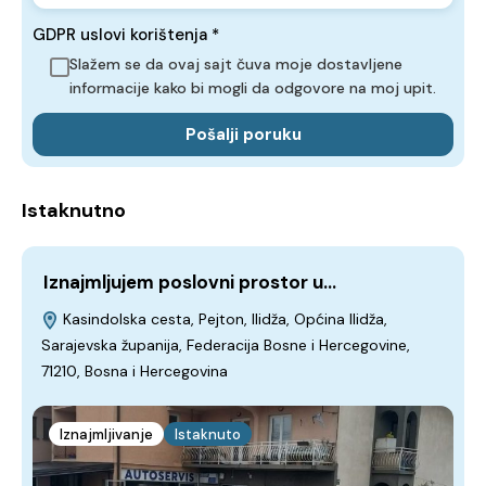
GDPR uslovi korištenja
*
Slažem se da ovaj sajt čuva moje dostavljene
informacije kako bi mogli da odgovore na moj upit.
Pošalji poruku
Istaknutno
Iznajmljujem poslovni prostor u…
P
Kasindolska cesta, Pejton, Ilidža, Općina Ilidža,
Sarajevska županija, Federacija Bosne i Hercegovine,
S
71210, Bosna i Hercegovina
7
Iznajmljivanje
Istaknuto