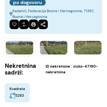
po dogovoru
Kadarići, Federacija Bosne i Hercegovine, 71387,
Bosna i Hercegovina
Nekretnina
ID nekretnine :
cicko-47190-
|
sadrži:
nekretnina
Kvadrata
5283