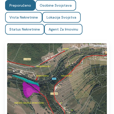
Preporučeno
Osobine Svojstava
Vrsta Nekretnine
Lokacija Svojstva
Status Nekretnine
Agent Za Imovinu