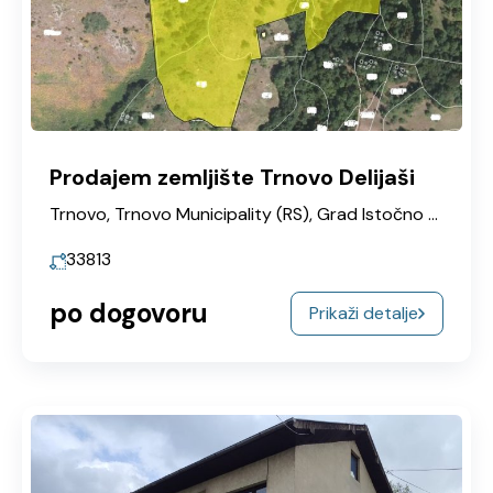
Prodajem zemljište Trnovo Delijaši
Trnovo, Trnovo Municipality (RS), Grad Istočno Sarajevo, Republika Srpska, 71220, Bosna i Hercegovina
33813
po dogovoru
Prikaži detalje