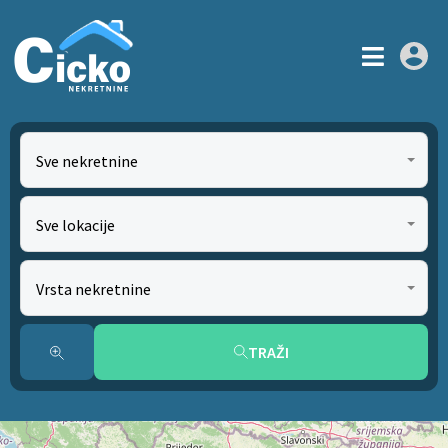
Sve nekretnine
Sve lokacije
Vrsta nekretnine
TRAŽI