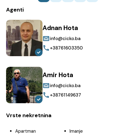
Agenti
Adnan Hota
info@cicko.ba
+38761603350
Amir Hota
info@cicko.ba
+38761149637
Vrste nekretnina
Apartman
Imanje