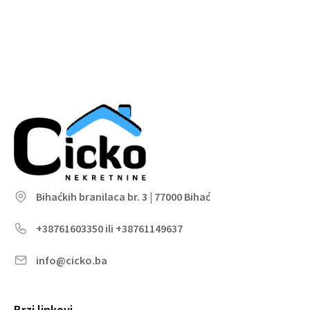
Bihaćkih branilaca br. 3 | 77000 Bihać
+38761603350 ili +38761149637
info@cicko.ba
Brzi linkovi