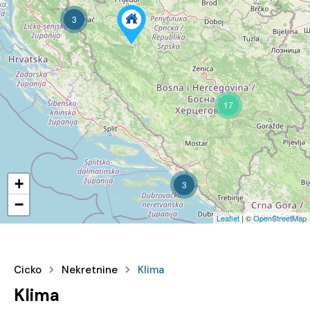
3
17
+
3
−
Leaflet
| ©
OpenStreetMap
Cicko
Nekretnine
Klima
Klima