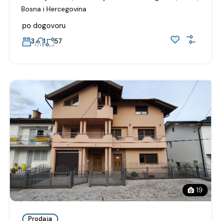
Bosna i Hercegovina
po dogovoru
3
1
57
19
Prodaja