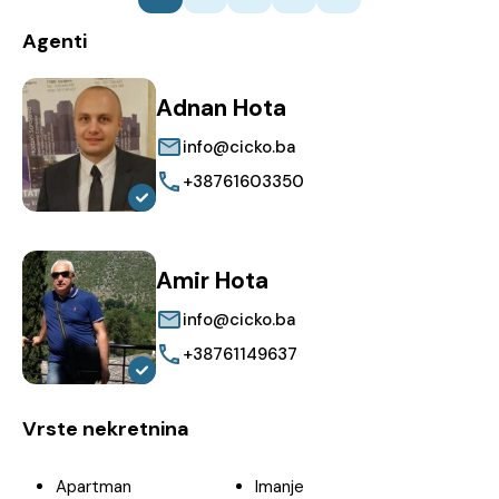
Agenti
Adnan Hota
info@cicko.ba
+38761603350
Amir Hota
info@cicko.ba
+38761149637
Vrste nekretnina
Apartman
Imanje