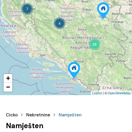
7
4
28
+
−
Leaflet
| ©
OpenStreetMap
Cicko
Nekretnine
Namješten
Namješten