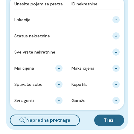
Lokacija
Status nekretnine
Sve vrste nekretnine
Min cijena
Maks cijena
Spavaće sobe
Kupatila
Svi agenti
Garaže
Napredna pretraga
Traži