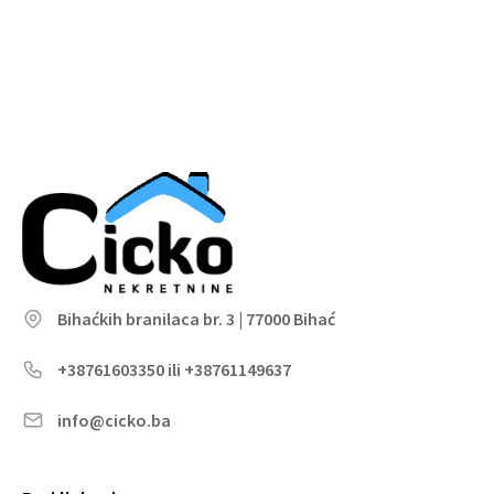
Bihaćkih branilaca br. 3 | 77000 Bihać
+38761603350 ili +38761149637
info@cicko.ba