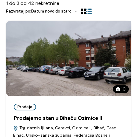
1
do
3
od
42
nekretnine
Razvrstaj po:
Datum novo do staro
10
Prodaja
Prodajemo stan u Bihaću Ozimice II
Trg zlatnih ljiljana, Ceravci, Ozimice II, Bihać, Grad
Bihać, Unsko-sanska županija, Federacija Bosne i