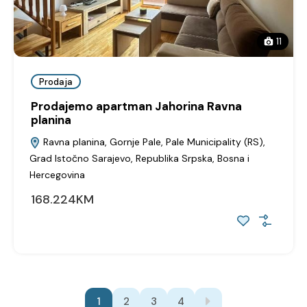
11
Prodaja
Prodajemo apartman Jahorina Ravna
planina
Ravna planina, Gornje Pale, Pale Municipality (RS),
Grad Istočno Sarajevo, Republika Srpska, Bosna i
Hercegovina
168.224KM
1
2
3
4