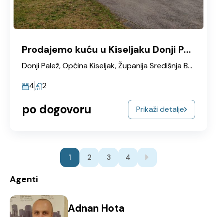
Prodajemo kuću u Kiseljaku Donji Palež
Donji Palež, Općina Kiseljak, Županija Središnja Bosna, Federacija Bosne i Hercegovine, 71250, Bosna i Hercegovina
4
2
po dogovoru
Prikaži detalje
1
2
3
4
Agenti
Adnan Hota