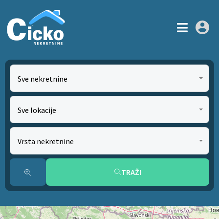
Sve nekretnine
Sve lokacije
Vrsta nekretnine
TRAŽI