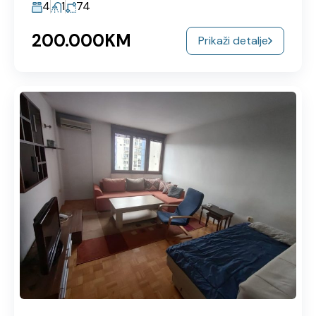
4
1
74
200.000KM
Prikaži detalje