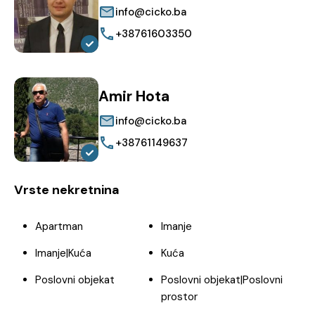
info@cicko.ba
+38761603350
Amir Hota
info@cicko.ba
+38761149637
Vrste nekretnina
Apartman
Imanje
Imanje|Kuća
Kuća
Poslovni objekat
Poslovni objekat|Poslovni
prostor