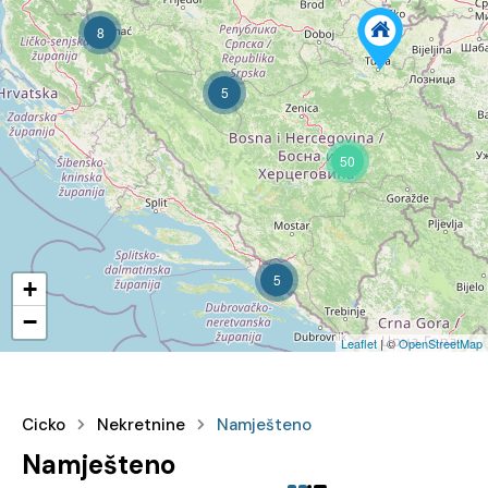
8
5
50
5
+
−
Leaflet
| ©
OpenStreetMap
Cicko
Nekretnine
Namješteno
Namješteno