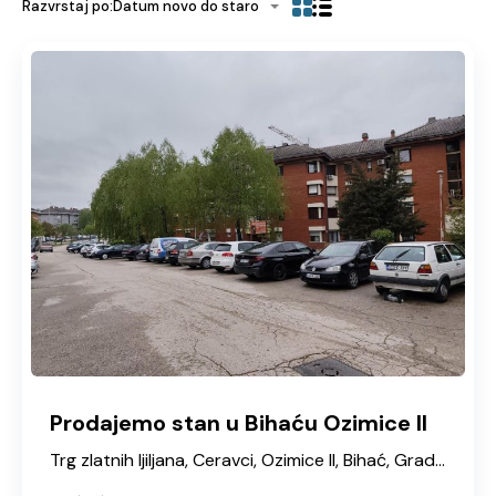
Razvrstaj po:
Datum novo do staro
Prodajemo stan u Bihaću Ozimice II
Trg zlatnih ljiljana, Ceravci, Ozimice II, Bihać, Grad Bihać, Unsko-sanska županija, Federacija Bosne i Hercegovine, 77101, Bosna i Hercegovina