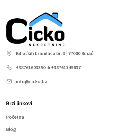
Bihaćkih branilaca br. 3 | 77000 Bihać
+38761603350 ili +38761149637
info@cicko.ba
Brzi linkovi
Početna
Blog