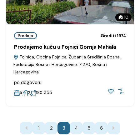
10
Prodaja
Graditi 1974
Prodajemo kuću u Fojnici Gornja Mahala
Fojnica, Općina Fojnica, Županija Središnja Bosna,
Federacija Bosne i Hercegovine, 71270, Bosna i
Hercegovina
po dogovoru
355
5
2
180
1
2
3
4
5
6