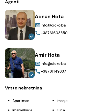
Agenti
Adnan Hota
info@cicko.ba
+38761603350
Amir Hota
info@cicko.ba
+38761149637
Vrste nekretnina
Apartman
Imanje
Imanje|Kuća
Kuća