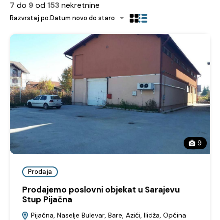
7
do
9
od
153
nekretnine
Razvrstaj po:
Datum novo do staro
9
Prodaja
Prodajemo poslovni objekat u Sarajevu
Stup Pijačna
Pijačna, Naselje Bulevar, Bare, Azići, Ilidža, Općina