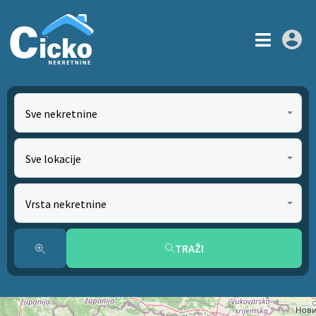
Sve nekretnine
Sve lokacije
Vrsta nekretnine
TRAŽI