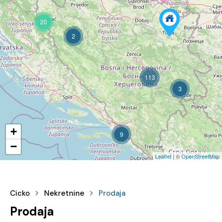
20
2
113
3
+
9
−
Leaflet
| ©
OpenStreetMap
Cicko
Nekretnine
Prodaja
Prodaja