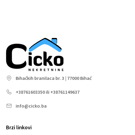
Bihaćkih branilaca br. 3 | 77000 Bihać
+38761603350 ili +38761149637
info@cicko.ba
Brzi linkovi