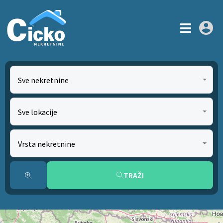
Sve nekretnine
Sve lokacije
Vrsta nekretnine
TRAŽI