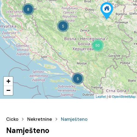
8
5
50
5
+
−
Leaflet
| ©
OpenStreetMap
Cicko
Nekretnine
Namješteno
Namješteno