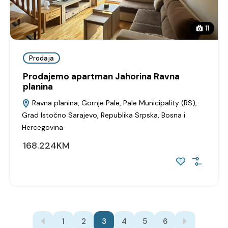
11
Prodaja
Prodajemo apartman Jahorina Ravna
planina
Ravna planina, Gornje Pale, Pale Municipality (RS),
Grad Istočno Sarajevo, Republika Srpska, Bosna i
Hercegovina
168.224KM
1
2
3
4
5
6