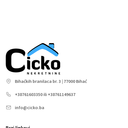
Bihaćkih branilaca br. 3 | 77000 Bihać
+38761603350 ili +38761149637
info@cicko.ba
Brzi linkovi