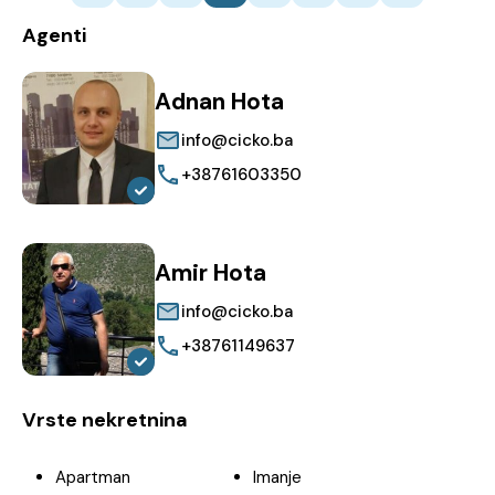
Agenti
Adnan Hota
info@cicko.ba
+38761603350
Amir Hota
info@cicko.ba
+38761149637
Vrste nekretnina
Apartman
Imanje